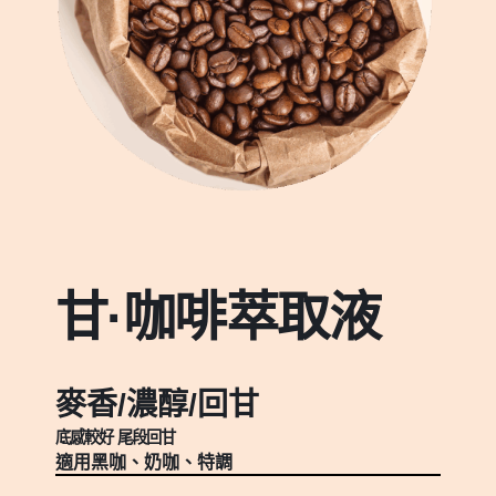
甘·咖啡萃取液
麥香/濃醇/回甘
底感較好 尾段回甘
適用黑
咖
、奶
咖
、特調