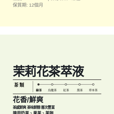
保質期: 12個月
茉莉花茶萃液
花香/鮮爽
茶感鮮爽 茶味鮮醇 層次豐富
適用奶茶、果茶、茶咖