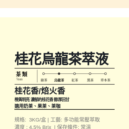
桂花烏龍茶萃液
桂花香/焙火香
橙黃明亮 濃郁的桂花香 醇厚回甘
適用奶茶、果茶、茶咖
規格: 3KG/盒 | 工藝: 多功能常壓萃取
濃度 : 4.5% Brix | 保存條件: 常溫