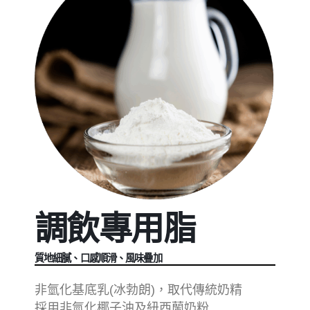
調飲專用脂
質地細膩、口感順滑、風味疊加
非氫化基底乳(冰勃朗)，取代傳統奶精
採用非氫化椰子油及紐西蘭奶粉