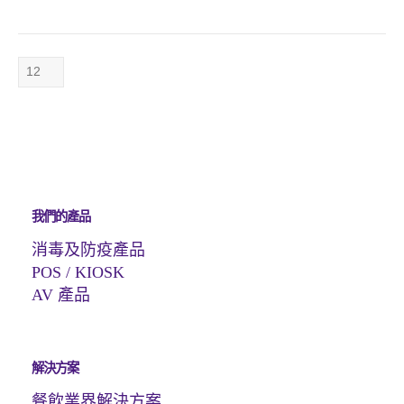
has
multiple
variants.
The
options
may
be
chosen
on
the
我們的產品
product
page
消毒及防疫產品
POS / KIOSK
AV 產品
解決方案
餐飲業界解決方案